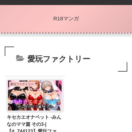
R18マンガ
愛玩ファクトリー
愛玩ファクトリー
キセカエオナペット -みん
なのママ篇 その3-|
【d_744123】愛玩ファク