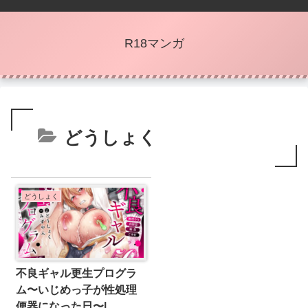
R18マンガ
どうしょく
どうしょく
不良ギャル更生プログラ
ム〜いじめっ子が性処理
便器になった日〜|